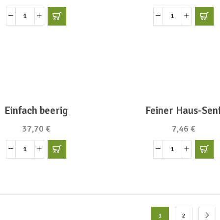
0,5
Balsam-
l
Bergkräuter
Zirbelzapfenlikör
Menge
30
%
Menge
Einfach beerig
Feiner Haus-Sen
37,70
€
7,46
€
Einfach
Feiner
beerig
Haus-
Menge
Senf
Menge
1
2