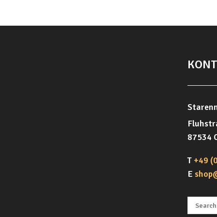
KONT
Starenn
Fluhstr
87534 
T
+49 (
E
shop
Suchen 