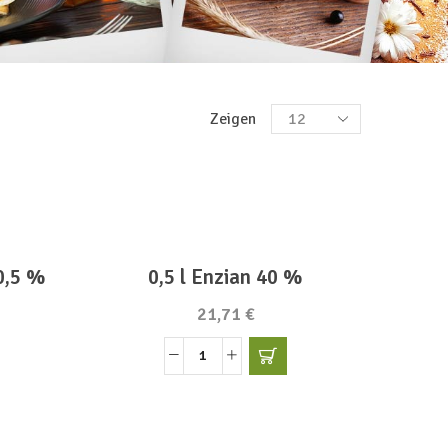
PRODUKT KATEGORIEN
Produkte
Zeigen
pro
Seite
Alle Produkte
Bienenhonig
Essig & Öl
20,5 %
0,5 l Enzian 40 %
Fruchtaufstrich
21,71
€
Geschenksets
0,5
Kochbuch
l
Senf
Enzian
Spirituosen
40