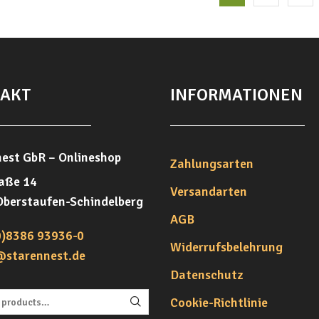
AKT
INFORMATIONEN
est GbR – Onlineshop
Zahlungsarten
aße 14
Versandarten
Oberstaufen-Schindelberg
AGB
0)8386 93936-0
Widerrufsbelehrung
@starennest.de
Datenschutz
Cookie-Richtlinie
Nach:
SEARCH