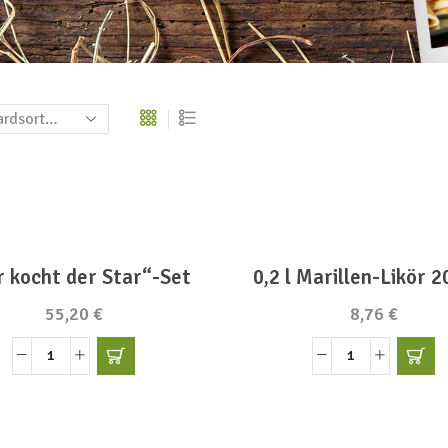
r kocht der Star“-Set
0,2 l Marillen-Likör 
55,20
€
8,76
€
"Hier
0,2
kocht
l
der
Marillen-
Star"-
Likör