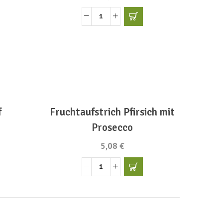
Du
essig
bist
mein
Superstar!
Menge
f
Fruchtaufstrich Pfirsich mit
Prosecco
5,08
€
Fruchtaufstrich
Pfirsich
mit
Prosecco