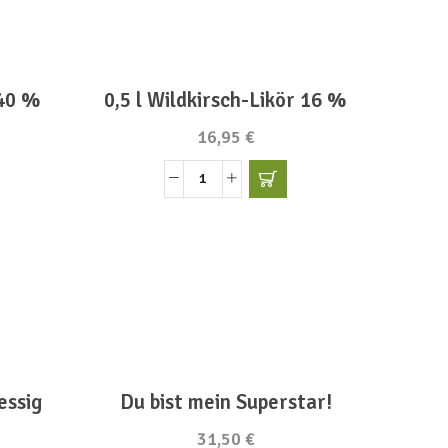
%
Menge
 40 %
0,5 l Wildkirsch-Likör 16 %
16,95
€
0,5
l
SUCHE
ist
Wildkirsch-
Likör
16
%
Suchen Nach:
SEARCH
Menge
essig
Du bist mein Superstar!
31,50
€