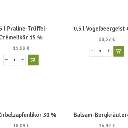
Set
20,5
Menge
%
Menge
5 l Praline-Trüffel-
0,5 l Vogelbeergeist
Crèmelikör 15 %
28,37
€
15,99
€
0,5
l
0,5
Vogelbeerge
l
40
Praline-
%
Trüffel-
Menge
Crèmelikör
15
%
 Zirbelzapfenlikör 30 %
Balsam-Bergkräuter
Menge
18,09
€
14,92
€