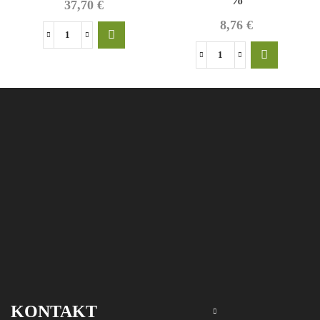
37,70
€
8,76
€
Einfach
beerig
0,2
Menge
l
Marillen-
Likör
20,5
%
Menge
KONTAKT