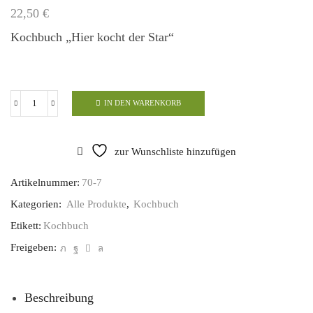
22,50
€
Kochbuch „Hier kocht der Star“
IN DEN WARENKORB
Kochbuch
"Hier
kocht
zur Wunschliste hinzufügen
der
Star"
Artikelnummer:
70-7
Menge
Kategorien:
Alle Produkte
,
Kochbuch
Etikett:
Kochbuch
Freigeben:
Beschreibung