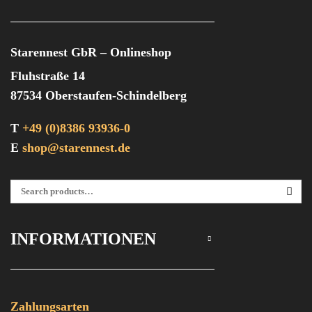
Starennest GbR – Onlineshop
Fluhstraße 14
87534 Oberstaufen-Schindelberg
T
+49 (0)8386 93936-0
E
shop@starennest.de
Suchen Nach:
SEA
INFORMATIONEN
Zahlungsarten