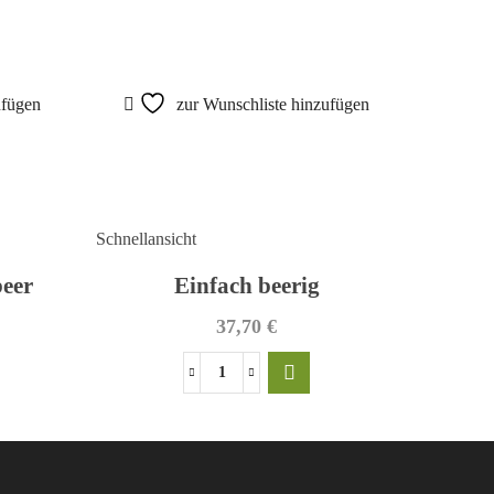
ufügen
zur Wunschliste hinzufügen
Schnellansicht
Schnellan
beer
Einfach beerig
Ol
37,70
€
Einfach
beerig
Menge