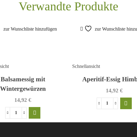
Verwandte Produkte
zur Wunschliste hinzufügen
zur Wunschliste hinz
sicht
Schnellansicht
Balsamessig mit
Aperitif-Essig Him
Wintergewürzen
14,92
€
14,92
€
Aperitif-
Essig
Balsamessig
Himbeer
mit
Menge
Wintergewürzen