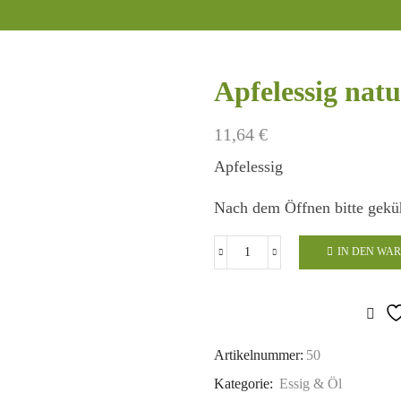
Apfelessig nat
11,64
€
Apfelessig
Nach dem Öffnen bitte gekü
IN DEN WA
Apfelessig
naturtrüb
Menge
Artikelnummer:
50
Kategorie:
Essig & Öl