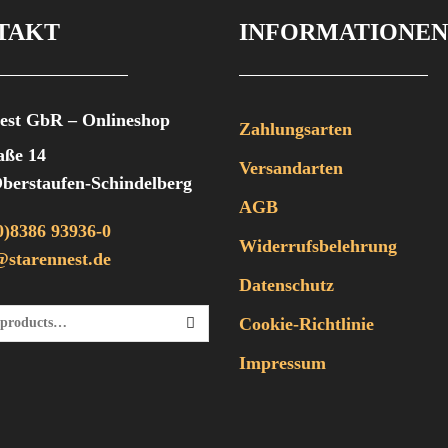
Menge
TAKT
INFORMATIONEN
est GbR – Onlineshop
Zahlungsarten
aße 14
Versandarten
berstaufen-Schindelberg
AGB
0)8386 93936-0
Widerrufsbelehrung
starennest.de
Datenschutz
Cookie-Richtlinie
Nach:
SEARCH
Impressum