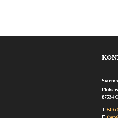
KON
Starenn
Fluhstr
87534 O
T
+49 (
E
shop@