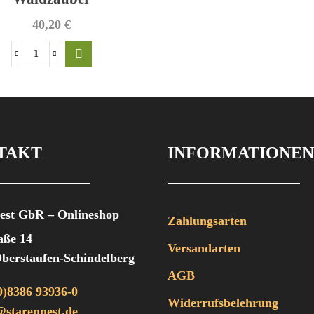
40,20
€
Waldzauber
Menge
TAKT
INFORMATIONEN
est GbR – Onlineshop
Zahlungsarten
aße 14
Versandarten
berstaufen-Schindelberg
AGB
0)8386 93936-0
Widerrufsbelehrung
starennest.de