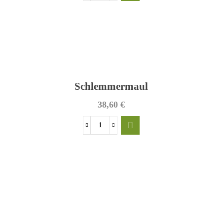
beerig
Menge
Schlemmermaul
38,60
€
SUCHE
Schlemmermaul
Menge
Suchen Nach:
SEARCH