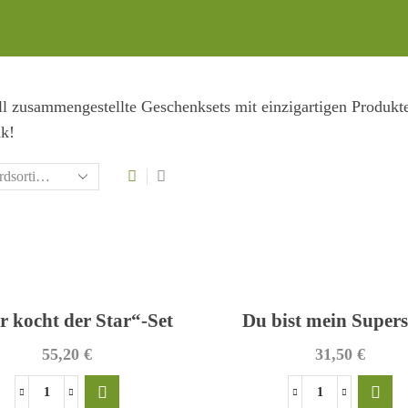
l zusammengestellte Geschenksets mit einzigartigen Produkte
k!
r kocht der Star“-Set
Du bist mein Supers
55,20
€
31,50
€
"Hier
Du