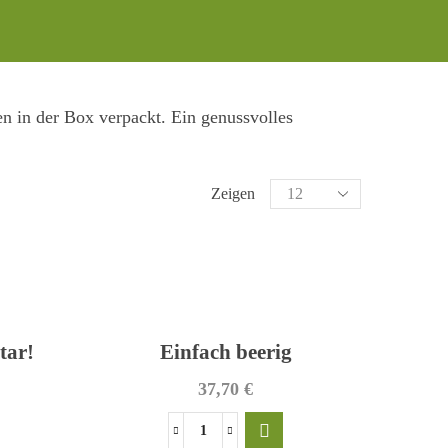
PRODUKT KATEGORIEN
n in der Box verpackt. Ein genussvolles
Alle Produkte
Produkte
Zeigen
pro
Bienenhonig
Seite
Essig & Öl
Fruchtaufstrich
Geschenksets
tar!
Einfach beerig
Kochbuch
37,70
€
Senf
Spirituosen
Einfach