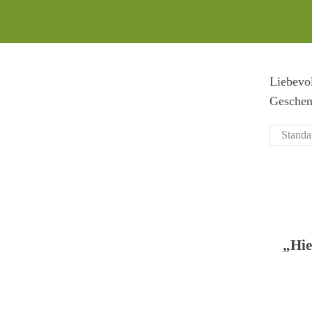
Liebevol
Geschen
„Hie