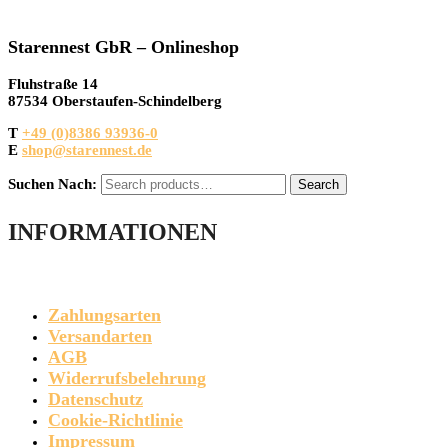
Starennest GbR – Onlineshop
Fluhstraße 14
87534 Oberstaufen-Schindelberg
T
+49 (0)8386 93936-0
E
shop@starennest.de
Suchen Nach:
Search
INFORMATIONEN
Zahlungsarten
Versandarten
AGB
Widerrufsbelehrung
Datenschutz
Cookie-Richtlinie
Impressum