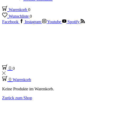
Warenkorb
0
Wunschliste
0
Facebook
Instagram
Youtube
Spotify
0
0
0
Warenkorb
Keine Produkte im Warenkorb.
Zurück zum Shop
Startseite
Laden
Produkte verschlagwortet mit „Feige-Dattel-
Aperitifessig“