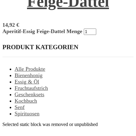
Feige-Dattel
14,92
€
Aperitif-Essig Feige-Dattel Menge
PRODUKT KATEGORIEN
Alle Produkte
Bienenhonig
Essig & Öl
Fruchtaufstrich
Geschenksets
Kochbuch
Senf
Spirituosen
Selected static block was removed or unpublished