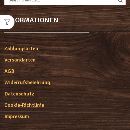
Suchen Nach:
SEA
INFORMATIONEN
Zahlungsarten
Versandarten
AGB
Widerrufsbelehrung
Datenschutz
Cookie-Richtlinie
Impressum