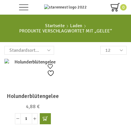
0
Startseite
Laden
PRODUKTE VERSCHLAGWORTET MIT „GELEE“
Produkte
pro
Seite
Holunderblütengelee
4,88
€
Holunderblütengelee
Menge