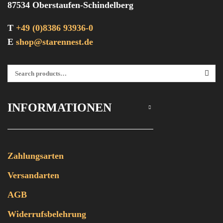
87534 Oberstaufen-Schindelberg
T
+49 (0)8386 93936-0
E
shop@starennest.de
Suchen Nach:
SEA
INFORMATIONEN
Zahlungsarten
Versandarten
AGB
Widerrufsbelehrung