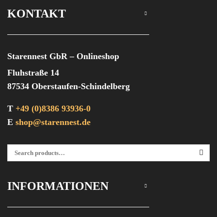
KONTAKT
Starennest GbR – Onlineshop
Fluhstraße 14
87534 Oberstaufen-Schindelberg
T
+49 (0)8386 93936-0
E
shop@starennest.de
Suchen Nach:
SEA
INFORMATIONEN