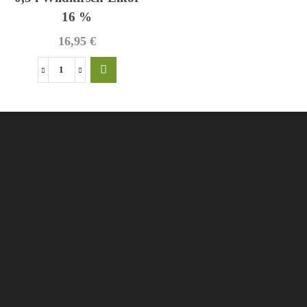
16 %
16,95
€
0,5
l
Wildkirsch-
Likör
16
%
Menge