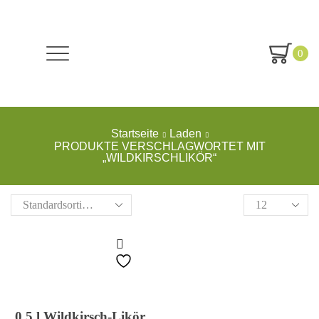
0
Startseite
Laden
PRODUKTE VERSCHLAGWORTET MIT
„WILDKIRSCHLIKÖR“
Produkte
pro
Seite
0,5 l Wildkirsch-Likör